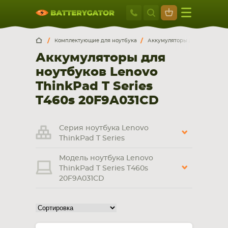
Москва
+7 495 414 2
Искатор по
артикулу
, запчасти или модели ноутбука,
Москва
Санкт-Петербург
Комплектующие для ноутбука
Аккумуляторы для ноутбуков
смартфона, планшета
Аккумуляторы для
г. Москва, ул. Ткацкая, 5с3 (м. Семеновская)
ноутбуков Lenovo
5 мин. ходьбы от ст.м. “Семеновская”
+7 495 414 28 59
ThinkPad T Series
T460s 20F9A031CD
Обратный звонок
Серия ноутбука Lenovo
Пн-Вс:
ThinkPad T Series
9:00-21:00
Модель ноутбука Lenovo
НОУТБУКА
ПЛАНШЕТА
ThinkPad T Series T460s
20F9A031CD