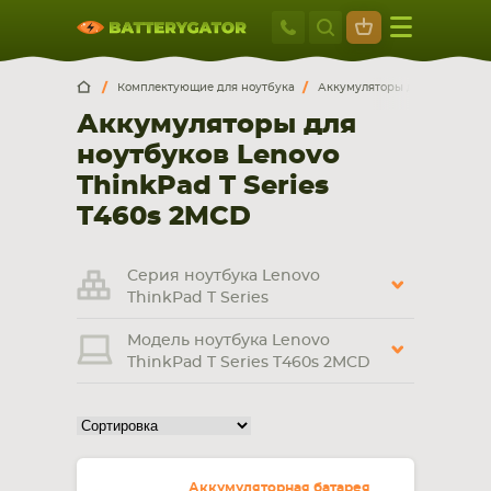
Москва
+7 495 414 2
Искатор по
артикулу
, запчасти или модели ноутбука,
Москва
Санкт-Петербург
Комплектующие для ноутбука
Аккумуляторы для ноутбуков
смартфона, планшета
Аккумуляторы для
г. Москва, ул. Ткацкая, 5с3 (м. Семеновская)
ноутбуков Lenovo
5 мин. ходьбы от ст.м. “Семеновская”
+7 495 414 28 59
ThinkPad T Series
T460s 2MCD
Обратный звонок
Серия ноутбука Lenovo
Пн-Вс:
ThinkPad T Series
9:00-21:00
Модель ноутбука Lenovo
НОУТБУКА
ПЛАНШЕТА
ThinkPad T Series T460s 2MCD
Аккумуляторная батарея