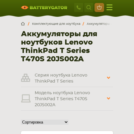
Москва
+7 495 414 2
Искатор по
артикулу
, запчасти или модели ноутбука,
Москва
Санкт-Петербург
Комплектующие для ноутбука
Аккумуляторы для ноутбуков
смартфона, планшета
Аккумуляторы для
г. Москва, ул. Ткацкая, 5с3 (м. Семеновская)
ноутбуков Lenovo
5 мин. ходьбы от ст.м. “Семеновская”
+7 495 414 28 59
ThinkPad T Series
T470S 20JS002A
Обратный звонок
Серия ноутбука Lenovo
Пн-Вс:
ThinkPad T Series
9:00-21:00
Модель ноутбука Lenovo
НОУТБУКА
ПЛАНШЕТА
ThinkPad T Series T470S
20JS002A