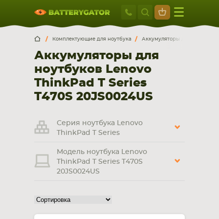
Москва
+7 495 414 2
Искатор по
артикулу
, запчасти или модели ноутбука,
Москва
Санкт-Петербург
Комплектующие для ноутбука
Аккумуляторы для ноутбуков
смартфона, планшета
Аккумуляторы для
г. Москва, ул. Ткацкая, 5с3 (м. Семеновская)
ноутбуков Lenovo
5 мин. ходьбы от ст.м. “Семеновская”
+7 495 414 28 59
ThinkPad T Series
T470S 20JS0024US
Обратный звонок
Серия ноутбука Lenovo
Пн-Вс:
ThinkPad T Series
9:00-21:00
Модель ноутбука Lenovo
НОУТБУКА
ПЛАНШЕТА
ThinkPad T Series T470S
20JS0024US