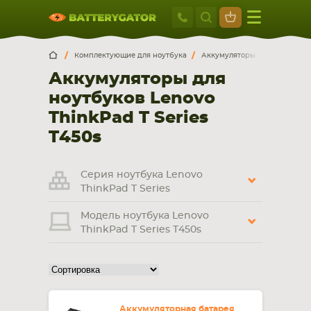
Москва
+7 495 414 2
Искатор по
артикулу
, запчасти или модели ноутбука,
Москва
Санкт-Петербург
Комплектующие для ноутбука
Аккумуляторы для ноутбуков
смартфона, планшета
Аккумуляторы для
г. Москва, ул. Ткацкая, 5с3 (м. Семеновская)
ноутбуков Lenovo
5 мин. ходьбы от ст.м. “Семеновская”
+7 495 414 28 59
ThinkPad T Series
T450s
Обратный звонок
Серия ноутбука Lenovo
Пн-Вс:
ThinkPad T Series
9:00-21:00
Модель ноутбука Lenovo
НОУТБУКА
ПЛАНШЕТА
ThinkPad T Series T450s
Аккумуляторная батарея