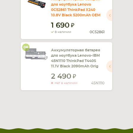
для ноутбука Lenovo
0C52861 ThinkPad X240
СМАРТФОНА
КОМПЛЕКТУЮЩИЕ
10.8V Black 5200mAh OEM
1 690
0C52861
В наличии
Аккумуляторная батарея
для ноутбука Lenovo-IBM
45N1110 ThinkPad T440S
11.1V Black 2090mAh Orig
2 490
45N1110
Нет в наличии