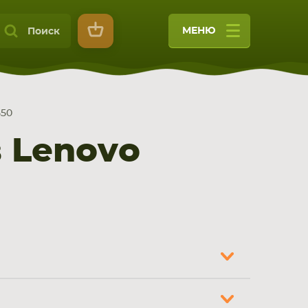
МЕНЮ
Поиск
550
 Lenovo
9