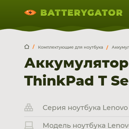
Комплектующие для ноутбука
Аккумул
КОМПЛЕКТ
Искатор по
артикулу
, запчасти или модели ноут
Аккумулятор
НОУТБУКА
ПЛАНШЕТА
СМАРТФОН
ThinkPad T Se
Серия ноутбука Lenovo 
Модель ноутбука Lenovo