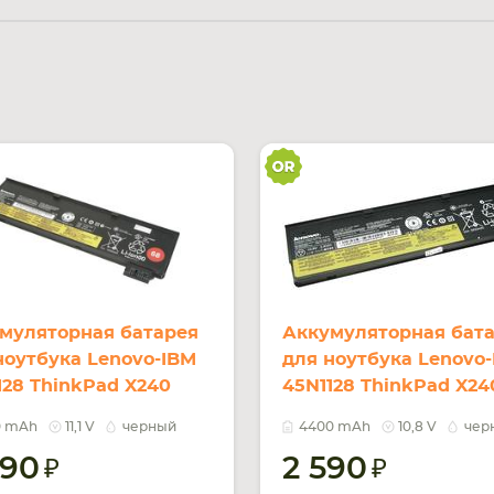
муляторная батарея
Аккумуляторная бат
ноутбука Lenovo-IBM
для ноутбука Lenovo
128 ThinkPad X240
45N1128 ThinkPad X24
V Black 2090mAh Orig
10.8V Black 4400mAh 
0 mAh
11,1 V
черный
4400 mAh
10,8 V
чер
090
2 590