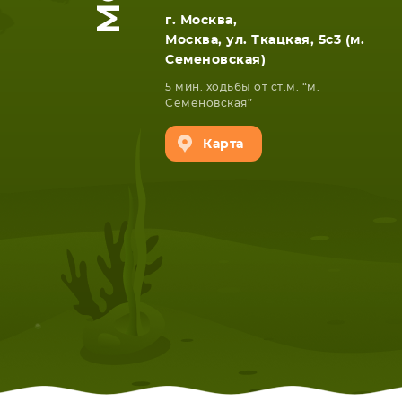
г. Москва,
Москва, ул. Ткацкая, 5с3 (м.
Семеновская)
5 мин. ходьбы от ст.м. “м.
Семеновская”
Карта
НОУТБУКА
ПЛАНШ