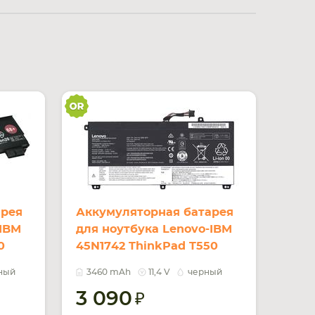
арея
Аккумуляторная батарея
-IBM
для ноутбука Lenovo-IBM
0
45N1742 ThinkPad T550
Orig
11.4V Black 3460mAh Orig
ный
3460 mAh
11,4 V
черный
3 090