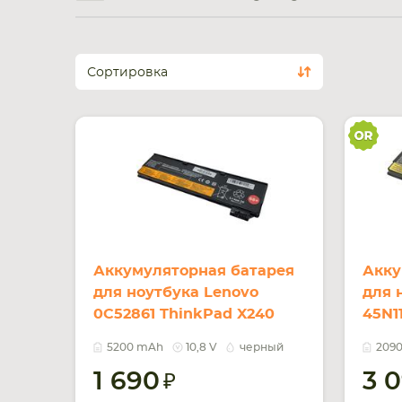
Сортировка
Аккумуляторная батарея
Акку
для ноутбука Lenovo
для 
0C52861 ThinkPad X240
45N1
10.8V Black 5200mAh OEM
11.1
5200 mAh
10,8 V
черный
209
1 690
3 