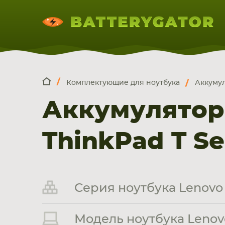
Комплектующие для ноутбука
Аккумул
КОМПЛЕКТ
Искатор по
артикулу
, запчасти или модели ноут
Аккумулятор
НОУТБУКА
ПЛАНШЕТА
СМАРТФОН
ThinkPad T Se
Серия ноутбука Lenovo 
Модель ноутбука Lenovo