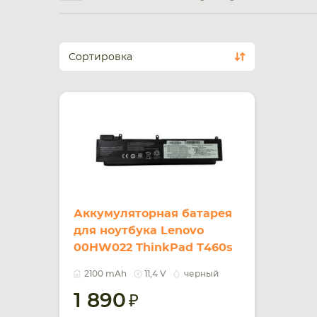
Сортировка
Аккумуляторная батарея
для ноутбука Lenovo
00HW022 ThinkPad T460s
11.4V Black 2100mAh OEM
2100 mAh
11,4 V
черный
1 890