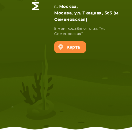
г. Москва,
Москва, ул. Ткацкая, 5с3 (м.
Семеновская)
5 мин. ходьбы от ст.м. “м.
Семеновская”
Карта
НОУТБУКА
ПЛАНШ