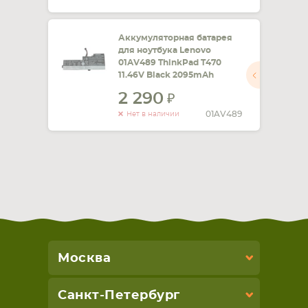
Аккумуляторная батарея
для ноутбука Lenovo
01AV489 ThinkPad T470
11.46V Black 2095mAh
2 290
01AV489
Нет в наличии
Москва
Санкт-Петербург