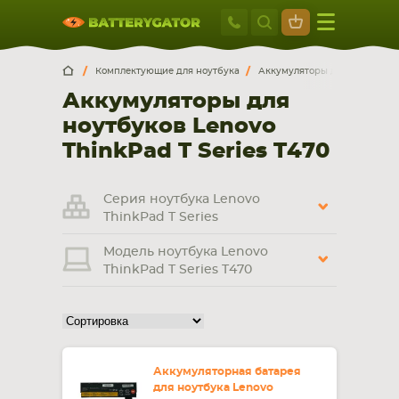
Москва
+7 495 414 2
Искатор по
артикулу
, запчасти или модели ноутбука,
Москва
Санкт-Петербург
Комплектующие для ноутбука
Аккумуляторы для ноутбуков
смартфона, планшета
Аккумуляторы для
г. Москва, ул. Ткацкая, 5с3 (м. Семеновская)
ноутбуков Lenovo
5 мин. ходьбы от ст.м. “Семеновская”
+7 495 414 28 59
ThinkPad T Series T470
Обратный звонок
Серия ноутбука Lenovo
ThinkPad T Series
Пн-Вс:
Модель ноутбука Lenovo
9:00-21:00
ThinkPad T Series T470
НОУТБУКА
ПЛАНШЕТА
Аккумуляторная батарея
для ноутбука Lenovo