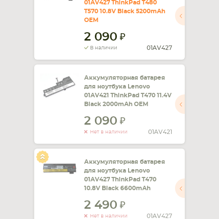
01AV427 ThinkPad T480
T570 10.8V Black 5200mAh
СМАРТФОНА
КОМПЛЕКТУЮЩИЕ
OEM
2 090
01AV427
В наличии
Аккумуляторная батарея
для ноутбука Lenovo
01AV421 ThinkPad T470 11.4V
Black 2000mAh OEM
2 090
01AV421
Нет в наличии
Аккумуляторная батарея
для ноутбука Lenovo
01AV427 ThinkPad T470
10.8V Black 6600mAh
2 490
01AV427
Нет в наличии