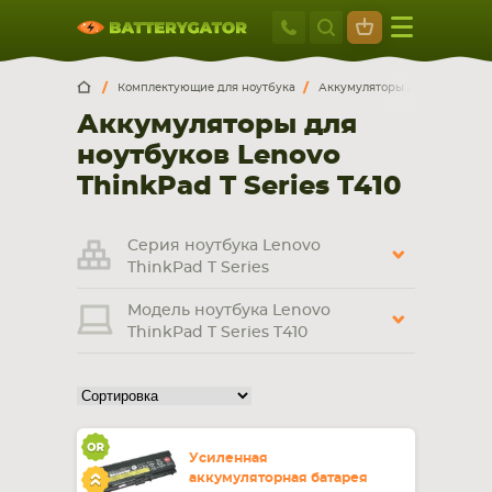
Москва
+7 495 414 2
Искатор по
артикулу
, запчасти или модели ноутбука,
Москва
Санкт-Петербург
Комплектующие для ноутбука
Аккумуляторы для ноутбуков
смартфона, планшета
Аккумуляторы для
г. Москва, ул. Ткацкая, 5с3 (м. Семеновская)
ноутбуков Lenovo
5 мин. ходьбы от ст.м. “Семеновская”
+7 495 414 28 59
ThinkPad T Series T410
Обратный звонок
Серия ноутбука Lenovo
ThinkPad T Series
Пн-Вс:
Модель ноутбука Lenovo
9:00-21:00
ThinkPad T Series T410
НОУТБУКА
ПЛАНШЕТА
Усиленная
аккумуляторная батарея