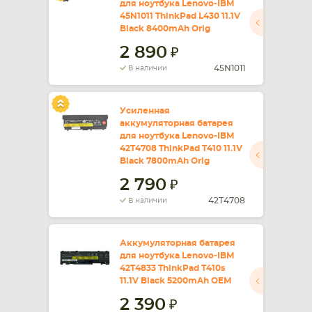
для ноутбука Lenovo-IBM
45N1011 ThinkPad L430 11.1V
СМАРТФОНА
КОМПЛЕКТУЮЩИЕ
Black 8400mAh Orig
2 890
45N1011
В наличии
Усиленная
аккумуляторная батарея
для ноутбука Lenovo-IBM
42T4708 ThinkPad T410 11.1V
Black 7800mAh Orig
2 790
42T4708
В наличии
Аккумуляторная батарея
для ноутбука Lenovo-IBM
42T4833 ThinkPad T410s
11.1V Black 5200mAh OEM
2 390