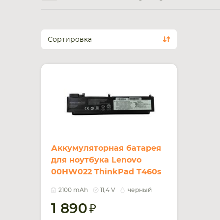
Сортировка
Аккумуляторная батарея
для ноутбука Lenovo
00HW022 ThinkPad T460s
11.4V Black 2100mAh OEM
2100 mAh
11,4 V
черный
1 890