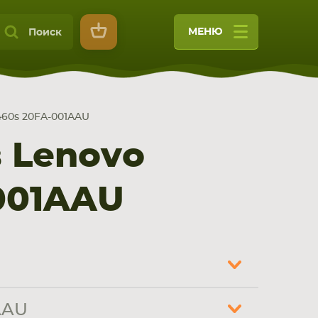
МЕНЮ
Поиск
460s 20FA-001AAU
 Lenovo
-001AAU
9
AAU