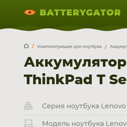
Комплектующие для ноутбука
Аккумул
КОМПЛЕКТ
Искатор по
артикулу
, запчасти или модели ноут
Аккумулятор
НОУТБУКА
ПЛАНШЕТА
СМАРТФОН
ThinkPad T S
Серия ноутбука Lenovo 
Модель ноутбука Lenovo