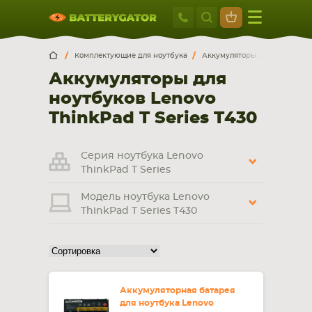
Москва
+7 495 414 2
Искатор по
артикулу
, запчасти или модели ноутбука,
Москва
Санкт-Петербург
Комплектующие для ноутбука
Аккумуляторы для ноутбуков
смартфона, планшета
Аккумуляторы для
г. Москва, ул. Ткацкая, 5с3 (м. Семеновская)
ноутбуков Lenovo
5 мин. ходьбы от ст.м. “Семеновская”
+7 495 414 28 59
ThinkPad T Series T430
Обратный звонок
Серия ноутбука Lenovo
ThinkPad T Series
Пн-Вс:
Модель ноутбука Lenovo
9:00-21:00
ThinkPad T Series T430
НОУТБУКА
ПЛАНШЕТА
Аккумуляторная батарея
для ноутбука Lenovo