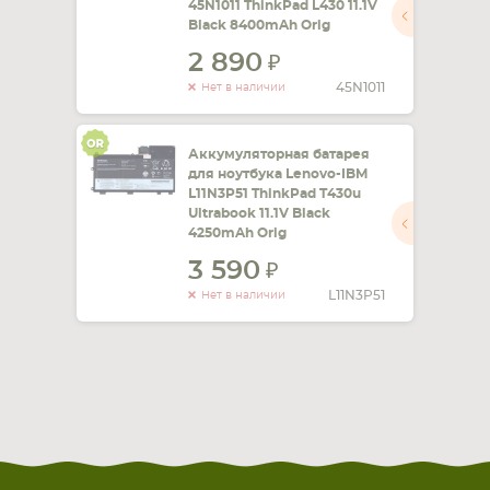
45N1011 ThinkPad L430 11.1V
Black 8400mAh Orig
2 890
45N1011
Нет в наличии
Аккумуляторная батарея
для ноутбука Lenovo-IBM
L11N3P51 ThinkPad T430u
Ultrabook 11.1V Black
4250mAh Orig
3 590
L11N3P51
Нет в наличии