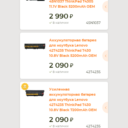
45N1037 ThinkPad T430S
11.1V Black 5200mAh OEM
СМАРТФОНА
КОМПЛЕКТУЮЩИЕ
2 990
45N1037
В наличии
Аккумуляторная батарея
для ноутбука Lenovo
42T4235 ThinkPad T430
10.8V Black 5200mAh OEM
2 090
42T4235
В наличии
Усиленная
аккумуляторная батарея
для ноутбука Lenovo
42T4235 ThinkPad T430
10.8V Black 7200mAh OEM
2 090
42T4235
В наличии