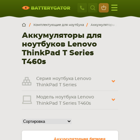
Москва
+7 495 414 2
Искатор по
артикулу
, запчасти или модели ноутбука,
Москва
Санкт-Петербург
Комплектующие для ноутбука
Аккумуляторы для ноутбуков
смартфона, планшета
Аккумуляторы для
г. Москва, ул. Ткацкая, 5с3 (м. Семеновская)
ноутбуков Lenovo
5 мин. ходьбы от ст.м. “Семеновская”
+7 495 414 28 59
ThinkPad T Series
T460s
Обратный звонок
Серия ноутбука Lenovo
Пн-Вс:
ThinkPad T Series
9:00-21:00
Модель ноутбука Lenovo
НОУТБУКА
ПЛАНШЕТА
ThinkPad T Series T460s
Аккумуляторная батарея