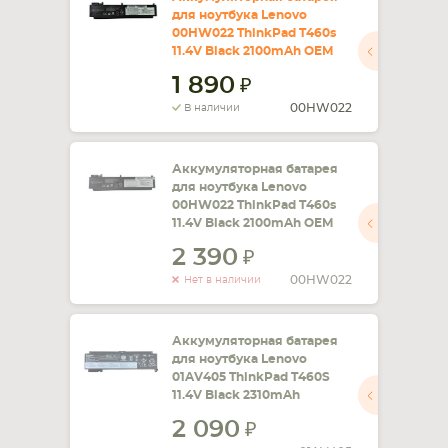
для ноутбука Lenovo
00HW022 ThinkPad T460s
СМАРТФОНА
КОМПЛЕКТУЮЩИЕ
11.4V Black 2100mAh OEM
1 890
00HW022
В наличии
Аккумуляторная батарея
для ноутбука Lenovo
00HW022 ThinkPad T460s
11.4V Black 2100mAh OEM
2 390
00HW022
Нет в наличии
Аккумуляторная батарея
для ноутбука Lenovo
01AV405 ThinkPad T460S
11.4V Black 2310mAh
2 090