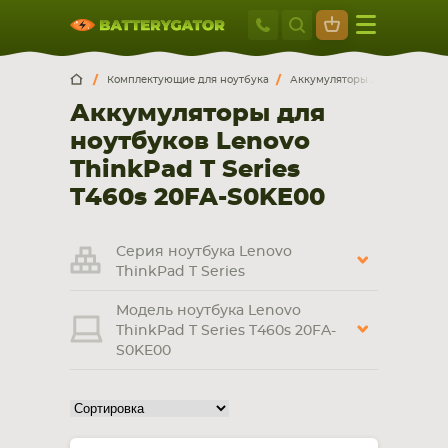
Москва
+7 495 414 2
Искатор по
артикулу
, запчасти или модели ноутбука,
Москва
Санкт-Петербург
Комплектующие для ноутбука
Аккумуляторы для ноутбуков
смартфона, планшета
Аккумуляторы для
г. Москва, ул. Ткацкая, 5с3 (м. Семеновская)
ноутбуков Lenovo
5 мин. ходьбы от ст.м. “Семеновская”
+7 495 414 28 59
ThinkPad T Series
T460s 20FA-S0KE00
Обратный звонок
Серия ноутбука Lenovo
Пн-Вс:
ThinkPad T Series
9:00-21:00
Модель ноутбука Lenovo
НОУТБУКА
ПЛАНШЕТА
ThinkPad T Series T460s 20FA-
S0KE00