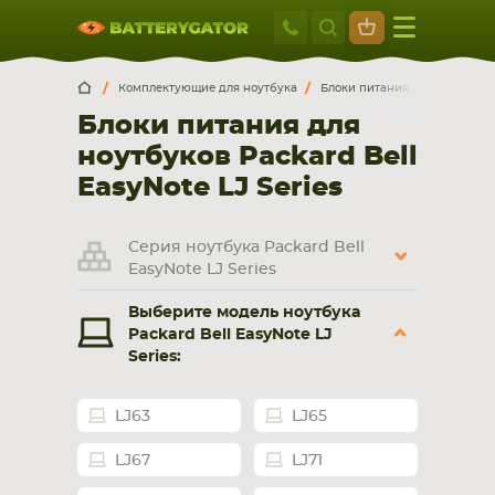
Москва
+7 495 414 2
Искатор по
артикулу
, запчасти или модели ноутбука,
Москва
Санкт-Петербург
Комплектующие для ноутбука
Блоки питания для ноутбуко
смартфона, планшета
Блоки питания для
г. Москва, ул. Ткацкая, 5с3 (м. Семеновская)
ноутбуков Packard Bell
5 мин. ходьбы от ст.м. “Семеновская”
+7 495 414 28 59
EasyNote LJ Series
Обратный звонок
Серия ноутбука Packard Bell
EasyNote LJ Series
Пн-Вс:
Выберите модель ноутбука
9:00-21:00
Packard Bell EasyNote LJ
Series:
НОУТБУКА
ПЛАНШЕТА
LJ63
LJ65
LJ67
LJ71