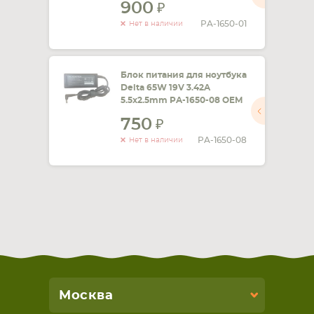
900
PA-1650-01
Нет в наличии
Блок питания для ноутбука
Delta 65W 19V 3.42A
5.5x2.5mm PA-1650-08 OEM
750
PA-1650-08
Нет в наличии
Москва