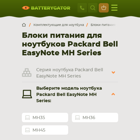
Москва
+7 495 414 2
Искатор по
артикулу
, запчасти или модели ноутбука,
Москва
Санкт-Петербург
Комплектующие для ноутбука
Блоки питания для ноутбуко
смартфона, планшета
Блоки питания для
г. Москва, ул. Ткацкая, 5с3 (м. Семеновская)
ноутбуков Packard Bell
5 мин. ходьбы от ст.м. “Семеновская”
+7 495 414 28 59
EasyNote MH Series
Обратный звонок
Серия ноутбука Packard Bell
EasyNote MH Series
Пн-Вс:
Выберите модель ноутбука
9:00-21:00
Packard Bell EasyNote MH
Series:
НОУТБУКА
ПЛАНШЕТА
MH35
MH36
MH45