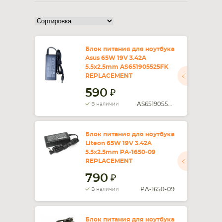
СМАРТФОНА
КОМПЛЕКТУЮЩИЕ
Блок питания для ноутбука
Asus 65W 19V 3.42A
5.5x2.5mm AS651905525FK
REPLACEMENT
590
AS651905525FK
В наличии
Блок питания для ноутбука
Liteon 65W 19V 3.42A
5.5x2.5mm PA-1650-09
REPLACEMENT
790
PA-1650-09
В наличии
Блок питания для ноутбука