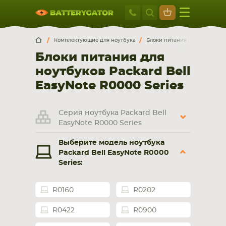
Москва
+7 495 414 2
Искатор по
артикулу
, запчасти или модели ноутбука,
Москва
Санкт-Петербург
Комплектующие для ноутбука
Блоки питания для ноутбуко
смартфона, планшета
Блоки питания для
г. Москва, ул. Ткацкая, 5с3 (м. Семеновская)
ноутбуков Packard Bell
5 мин. ходьбы от ст.м. “Семеновская”
+7 495 414 28 59
EasyNote R0000 Series
Обратный звонок
Серия ноутбука Packard Bell
EasyNote R0000 Series
Пн-Вс:
Выберите модель ноутбука
9:00-21:00
Packard Bell EasyNote R0000
Series:
НОУТБУКА
ПЛАНШЕТА
R0160
R0202
R0422
R0900