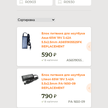
R0903
R0930
СМАРТФОНА
КОМПЛЕКТУЮЩИЕ
Блок питания для ноутбука
Asus 65W 19V 3.42A
5.5x2.5mm AS651905525FK
REPLACEMENT
590
AS651905525FK
В наличии
Блок питания для ноутбука
Liteon 65W 19V 3.42A
5.5x2.5mm PA-1650-09
REPLACEMENT
790
PA-1650-09
В наличии