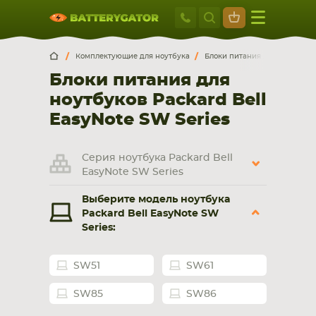
Москва
+7 495 414 2
Искатор по
артикулу
, запчасти или модели ноутбука,
Москва
Санкт-Петербург
Комплектующие для ноутбука
Блоки питания для ноутбуко
смартфона, планшета
Блоки питания для
г. Москва, ул. Ткацкая, 5с3 (м. Семеновская)
ноутбуков Packard Bell
5 мин. ходьбы от ст.м. “Семеновская”
+7 495 414 28 59
EasyNote SW Series
Обратный звонок
Серия ноутбука Packard Bell
EasyNote SW Series
Пн-Вс:
Выберите модель ноутбука
9:00-21:00
Packard Bell EasyNote SW
Series:
НОУТБУКА
ПЛАНШЕТА
SW51
SW61
SW85
SW86