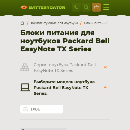
Москва
+7 495 414 2
Искатор по
артикулу
, запчасти или модели ноутбука,
Москва
Санкт-Петербург
Комплектующие для ноутбука
Блоки питания для ноутбуко
смартфона, планшета
Блоки питания для
г. Москва, ул. Ткацкая, 5с3 (м. Семеновская)
ноутбуков Packard Bell
5 мин. ходьбы от ст.м. “Семеновская”
+7 495 414 28 59
EasyNote TX Series
Обратный звонок
Серия ноутбука Packard Bell
EasyNote TX Series
Пн-Вс:
Выберите модель ноутбука
9:00-21:00
Packard Bell EasyNote TX
Series:
НОУТБУКА
ПЛАНШЕТА
TX86