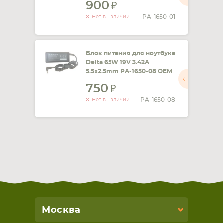
900
PA-1650-01
Нет в наличии
Блок питания для ноутбука
Delta 65W 19V 3.42A
5.5x2.5mm PA-1650-08 OEM
750
PA-1650-08
Нет в наличии
Москва