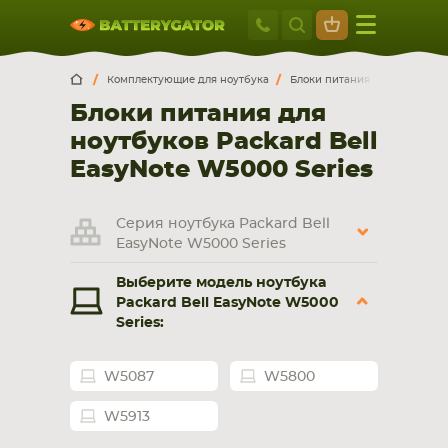
Москва
+7 495 414 2
Искатор по
артикулу
, запчасти или модели ноутбука,
Москва
Санкт-Петербург
Комплектующие для ноутбука
Блоки питания для ноутбуко
смартфона, планшета
Блоки питания для
г. Москва, ул. Ткацкая, 5с3 (м. Семеновская)
ноутбуков Packard Bell
5 мин. ходьбы от ст.м. “Семеновская”
+7 495 414 28 59
EasyNote W5000 Series
Обратный звонок
Серия ноутбука Packard Bell
EasyNote W5000 Series
Пн-Вс:
Выберите модель ноутбука
9:00-21:00
Packard Bell EasyNote W5000
Series:
НОУТБУКА
ПЛАНШЕТА
W5087
W5800
W5913