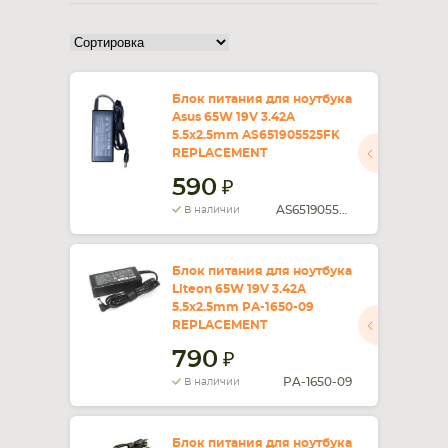
СМАРТФОНА
КОМПЛЕКТУЮЩИЕ
Блок питания для ноутбука
Asus 65W 19V 3.42A
5.5x2.5mm AS651905525FK
REPLACEMENT
590
AS651905525FK
В наличии
Блок питания для ноутбука
Liteon 65W 19V 3.42A
5.5x2.5mm PA-1650-09
REPLACEMENT
790
PA-1650-09
В наличии
Блок питания для ноутбука