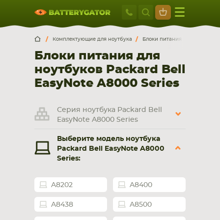
Москва
+7 495 414 2
Искатор по
артикулу
, запчасти или модели ноутбука,
Москва
Санкт-Петербург
Комплектующие для ноутбука
Блоки питания для ноутбуко
смартфона, планшета
Блоки питания для
г. Москва, ул. Ткацкая, 5с3 (м. Семеновская)
ноутбуков Packard Bell
5 мин. ходьбы от ст.м. “Семеновская”
+7 495 414 28 59
EasyNote A8000 Series
Обратный звонок
Серия ноутбука Packard Bell
EasyNote A8000 Series
Пн-Вс:
Выберите модель ноутбука
9:00-21:00
Packard Bell EasyNote A8000
Series:
НОУТБУКА
ПЛАНШЕТА
A8202
A8400
A8438
A8500