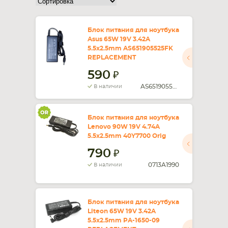
СМАРТФОНА
КОМПЛЕКТУЮЩИЕ
Блок питания для ноутбука
Asus 65W 19V 3.42A
5.5x2.5mm AS651905525FK
REPLACEMENT
590
AS651905525FK
В наличии
Блок питания для ноутбука
Lenovo 90W 19V 4.74A
5.5x2.5mm 40Y7700 Orig
790
0713A1990
В наличии
Блок питания для ноутбука
Liteon 65W 19V 3.42A
5.5x2.5mm PA-1650-09