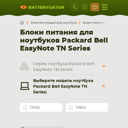
Москва
+7 495 414 2
Искатор по
артикулу
, запчасти или модели ноутбука,
Москва
Санкт-Петербург
Комплектующие для ноутбука
Блоки питания для ноутбуко
смартфона, планшета
Блоки питания для
г. Москва, ул. Ткацкая, 5с3 (м. Семеновская)
ноутбуков Packard Bell
5 мин. ходьбы от ст.м. “Семеновская”
+7 495 414 28 59
EasyNote TN Series
Обратный звонок
Серия ноутбука Packard Bell
EasyNote TN Series
Пн-Вс:
Выберите модель ноутбука
9:00-21:00
Packard Bell EasyNote TN
Series:
НОУТБУКА
ПЛАНШЕТА
TN36
TN65