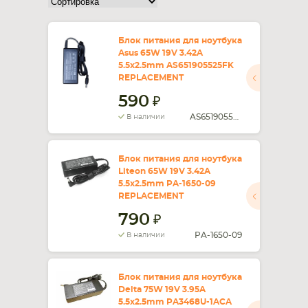
СМАРТФОНА
КОМПЛЕКТУЮЩИЕ
Блок питания для ноутбука
Asus 65W 19V 3.42A
5.5x2.5mm AS651905525FK
REPLACEMENT
590
AS651905525FK
В наличии
Блок питания для ноутбука
Liteon 65W 19V 3.42A
5.5x2.5mm PA-1650-09
REPLACEMENT
790
PA-1650-09
В наличии
Блок питания для ноутбука
Delta 75W 19V 3.95A
5.5x2.5mm PA3468U-1ACA