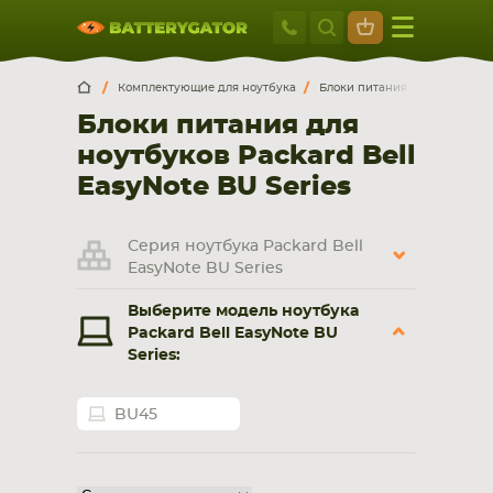
Москва
+7 495 414 2
Искатор по
артикулу
, запчасти или модели ноутбука,
Москва
Санкт-Петербург
Комплектующие для ноутбука
Блоки питания для ноутбуко
смартфона, планшета
Блоки питания для
г. Москва, ул. Ткацкая, 5с3 (м. Семеновская)
ноутбуков Packard Bell
5 мин. ходьбы от ст.м. “Семеновская”
+7 495 414 28 59
EasyNote BU Series
Обратный звонок
Серия ноутбука Packard Bell
EasyNote BU Series
Пн-Вс:
Выберите модель ноутбука
9:00-21:00
Packard Bell EasyNote BU
Series:
НОУТБУКА
ПЛАНШЕТА
BU45