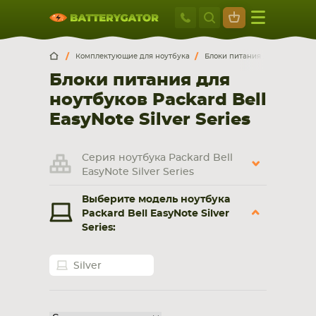
Москва
+7 495 414 2
Искатор по
артикулу
, запчасти или модели ноутбука,
Москва
Санкт-Петербург
Комплектующие для ноутбука
Блоки питания для ноутбуко
смартфона, планшета
Блоки питания для
г. Москва, ул. Ткацкая, 5с3 (м. Семеновская)
ноутбуков Packard Bell
5 мин. ходьбы от ст.м. “Семеновская”
+7 495 414 28 59
EasyNote Silver Series
Обратный звонок
Серия ноутбука Packard Bell
EasyNote Silver Series
Пн-Вс:
Выберите модель ноутбука
9:00-21:00
Packard Bell EasyNote Silver
Series:
НОУТБУКА
ПЛАНШЕТА
Silver