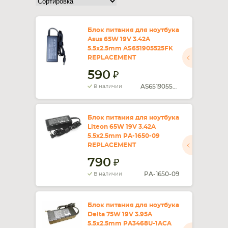
СМАРТФОНА
КОМПЛЕКТУЮЩИЕ
Блок питания для ноутбука
Asus 65W 19V 3.42A
5.5x2.5mm AS651905525FK
REPLACEMENT
590
AS651905525FK
В наличии
Блок питания для ноутбука
Liteon 65W 19V 3.42A
5.5x2.5mm PA-1650-09
REPLACEMENT
790
PA-1650-09
В наличии
Блок питания для ноутбука
Delta 75W 19V 3.95A
5.5x2.5mm PA3468U-1ACA