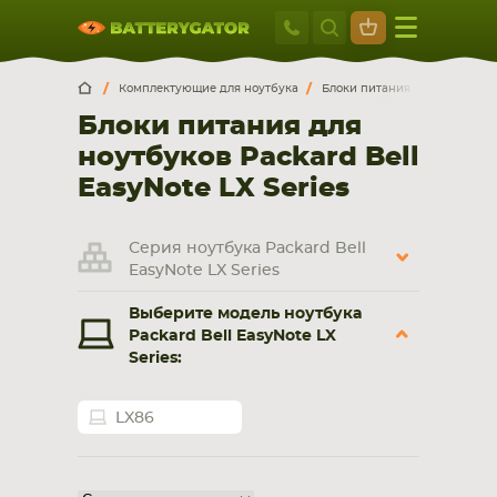
Москва
+7 495 414 2
Искатор по
артикулу
, запчасти или модели ноутбука,
Москва
Санкт-Петербург
Комплектующие для ноутбука
Блоки питания для ноутбуко
смартфона, планшета
Блоки питания для
г. Москва, ул. Ткацкая, 5с3 (м. Семеновская)
ноутбуков Packard Bell
5 мин. ходьбы от ст.м. “Семеновская”
+7 495 414 28 59
EasyNote LX Series
Обратный звонок
Серия ноутбука Packard Bell
EasyNote LX Series
Пн-Вс:
Выберите модель ноутбука
9:00-21:00
Packard Bell EasyNote LX
Series:
НОУТБУКА
ПЛАНШЕТА
LX86