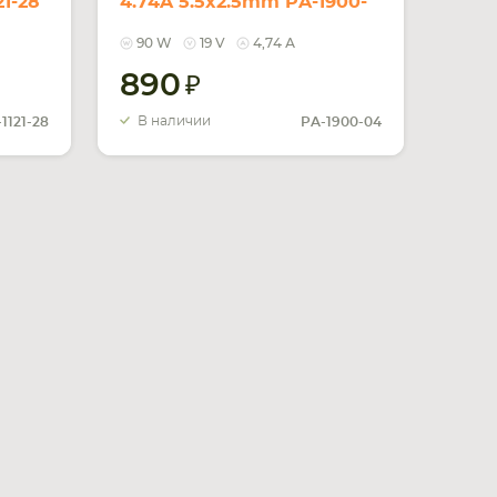
21-28
4.74A 5.5x2.5mm PA-1900-
04 REPLACEMENT
90 W
19 V
4,74 А
890
В наличии
1121-28
PA-1900-04