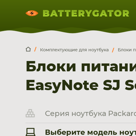
Комплектующие для ноутбука
Блоки п
КОМПЛЕКТ
Искатор по
артикулу
, запчасти или модели ноут
Блоки питани
НОУТБУКА
ПЛАНШЕТА
СМАРТФОН
EasyNote SJ S
Серия ноутбука Packard 
Выберите модель ноутб