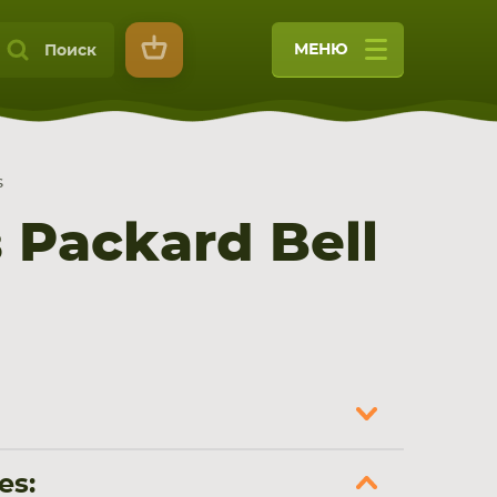
МЕНЮ
Поиск
s
Packard Bell
9
es: