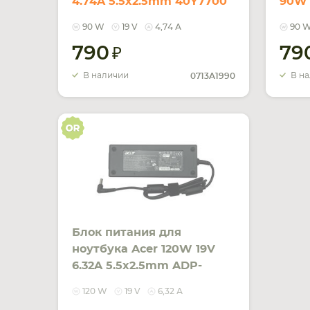
4.74A 5.5x2.5mm 40Y7700
90W 
Orig
PA-1
90 W
19 V
4,74 А
90 
790
79
В наличии
В н
0713A1990
Блок питания для
ноутбука Acer 120W 19V
6.32A 5.5x2.5mm ADP-
120ZB BB Orig
120 W
19 V
6,32 А