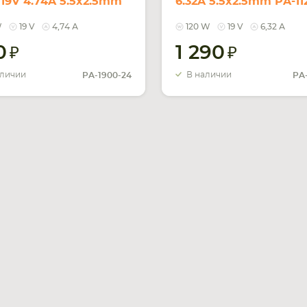
19V 4.74A 5.5x2.5mm
6.32A 5.5x2.5mm PA-11
900-05
REPLACEMENT
W
19 V
4,74 А
120 W
19 V
6,32 А
0
1 290
аличии
В наличии
PA-1900-24
PA-