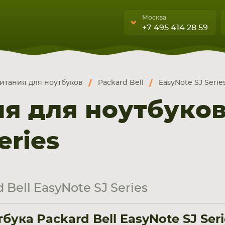
Москва
+7 495 414 28 59
Москва
Санкт-Петербург
итания для ноутбуков
Packard Bell
EasyNote SJ Serie
г. Москва, ул. Ткацкая, 5с3 (м.
УЮЩИЕ
бука, смартфона, планшета
Семеновская)
я для ноутбуков 
А
5 мин. ходьбы от ст.м.
“Семеновская”
eries
+7 495 414 28 5
Обратный звонок
Bell EasyNote SJ Series
Пн-Вс:
9:00-21:00
ука Packard Bell EasyNote SJ Seri