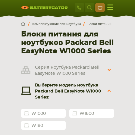
Москва
+7 495 414 2
Искатор по
артикулу
, запчасти или модели ноутбука,
Москва
Санкт-Петербург
Комплектующие для ноутбука
Блоки питания для ноутбуко
смартфона, планшета
Блоки питания для
г. Москва, ул. Ткацкая, 5с3 (м. Семеновская)
ноутбуков Packard Bell
5 мин. ходьбы от ст.м. “Семеновская”
+7 495 414 28 59
EasyNote W1000 Series
Обратный звонок
Серия ноутбука Packard Bell
EasyNote W1000 Series
Пн-Вс:
Выберите модель ноутбука
9:00-21:00
Packard Bell EasyNote W1000
Series:
НОУТБУКА
ПЛАНШЕТА
W1000
W1800
W1801