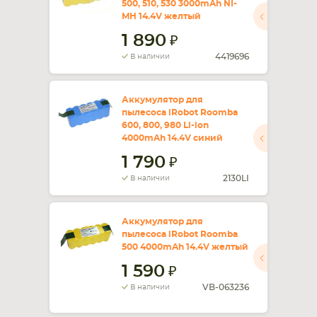
500, 510, 530 3000mAh NI-
MH 14.4V желтый
СМАРТФОНА
КОМПЛЕКТУЮЩИЕ
1 890
4419696
В наличии
Аккумулятор для
пылесоса iRobot Roomba
600, 800, 980 Li-ion
4000mAh 14.4V синий
1 790
2130LI
В наличии
Аккумулятор для
пылесоса iRobot Roomba
500 4000mAh 14.4V желтый
1 590
VB-063236
В наличии