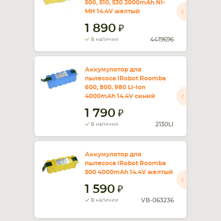
500, 510, 530 3000mAh NI-
MH 14.4V желтый
СМАРТФОНА
КОМПЛЕКТУЮЩИЕ
1 890
4419696
В наличии
Аккумулятор для
пылесоса iRobot Roomba
600, 800, 980 Li-ion
4000mAh 14.4V синий
1 790
2130LI
В наличии
Аккумулятор для
пылесоса iRobot Roomba
500 4000mAh 14.4V желтый
1 590
VB-063236
В наличии