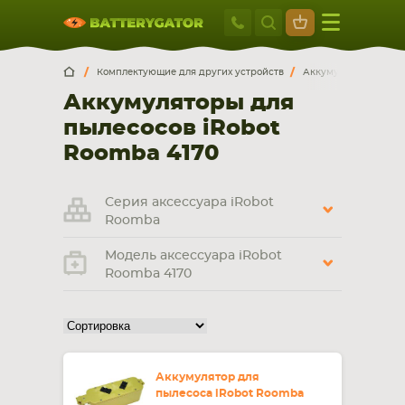
Москва
+7 495 414 2
Искатор по
артикулу
, запчасти или модели ноутбука,
Москва
Санкт-Петербург
Комплектующие для других устройств
Аккумуляторы для п
смартфона, планшета
Аккумуляторы для
г. Москва, ул. Ткацкая, 5с3 (м. Семеновская)
пылесосов iRobot
5 мин. ходьбы от ст.м. “Семеновская”
+7 495 414 28 59
Roomba 4170
Обратный звонок
Серия аксессуара iRobot
Roomba
Пн-Вс:
Модель аксессуара iRobot
9:00-21:00
Roomba 4170
НОУТБУКА
ПЛАНШЕТА
Аккумулятор для
пылесоса iRobot Roomba