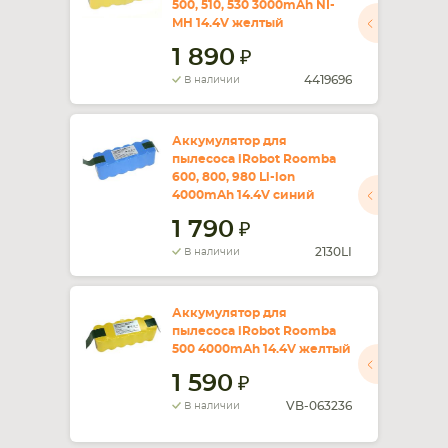
500, 510, 530 3000mAh NI-
MH 14.4V желтый
СМАРТФОНА
КОМПЛЕКТУЮЩИЕ
1 890
4419696
В наличии
Аккумулятор для
пылесоса iRobot Roomba
600, 800, 980 Li-ion
4000mAh 14.4V синий
1 790
2130LI
В наличии
Аккумулятор для
пылесоса iRobot Roomba
500 4000mAh 14.4V желтый
1 590
VB-063236
В наличии