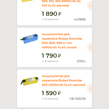
500, 510, 530 3000mAh NI-
MH 14.4V желтый
СМАРТФОНА
КОМПЛЕКТУЮЩИЕ
1 890
4419696
В наличии
Аккумулятор для
пылесоса iRobot Roomba
600, 800, 980 Li-ion
4000mAh 14.4V синий
1 790
2130LI
В наличии
Аккумулятор для
пылесоса iRobot Roomba
500 4000mAh 14.4V желтый
1 590
VB-063236
В наличии