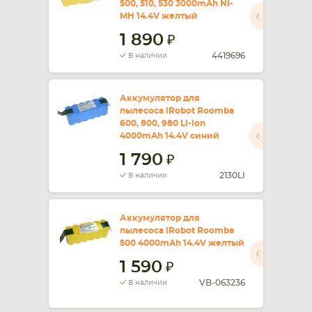
500, 510, 530 3000mAh NI-
MH 14.4V желтый
СМАРТФОНА
КОМПЛЕКТУЮЩИЕ
1 890
4419696
В наличии
Аккумулятор для
пылесоса iRobot Roomba
600, 800, 980 Li-ion
4000mAh 14.4V синий
1 790
2130LI
В наличии
Аккумулятор для
пылесоса iRobot Roomba
500 4000mAh 14.4V желтый
1 590
VB-063236
В наличии