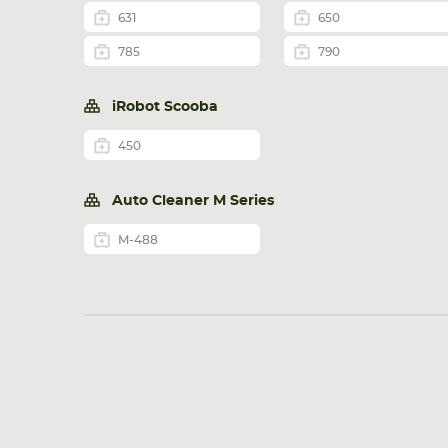
631
650
785
790
iRobot Scooba
450
Auto Cleaner M Series
M-488