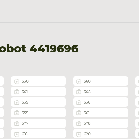
obot 4419696
530
560
501
505
535
536
555
561
577
578
616
620