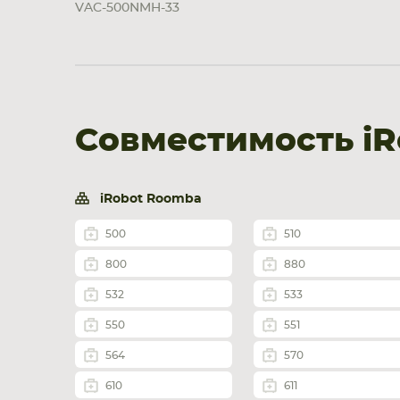
VAC-500NMH-33
Совместимость iR
iRobot Roomba
500
510
800
880
532
533
550
551
564
570
610
611