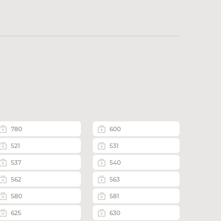
780
600
521
531
537
540
562
563
580
581
625
630