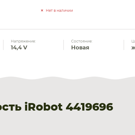
Нет в наличии
Напряжение:
Состояние:
Ц
14,4 V
Новая
ть iRobot 4419696