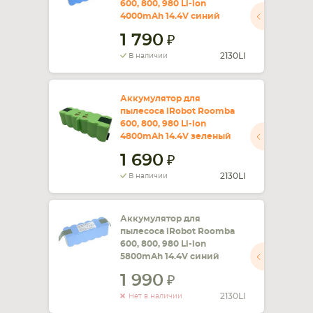
600, 800, 980 Li-ion
4000mAh 14.4V синий
СМАРТФОНА
КОМПЛЕКТУЮЩИЕ
1 790
2130LI
В наличии
Аккумулятор для
пылесоса iRobot Roomba
600, 800, 980 Li-ion
4800mAh 14.4V зеленый
1 690
2130LI
В наличии
Аккумулятор для
пылесоса iRobot Roomba
600, 800, 980 Li-ion
5800mAh 14.4V синий
1 990
2130LI
Нет в наличии