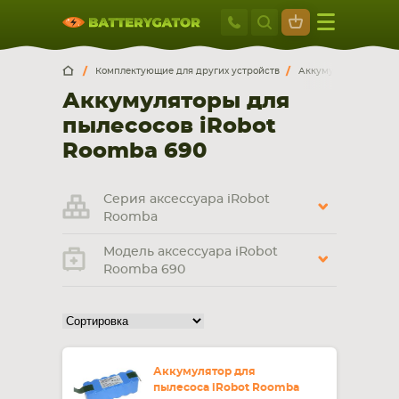
Москва
+7 495 414 2
Искатор по
артикулу
, запчасти или модели ноутбука,
Москва
Санкт-Петербург
Комплектующие для других устройств
Аккумуляторы для п
смартфона, планшета
Аккумуляторы для
г. Москва, ул. Ткацкая, 5с3 (м. Семеновская)
пылесосов iRobot
5 мин. ходьбы от ст.м. “Семеновская”
+7 495 414 28 59
Roomba 690
Обратный звонок
Серия аксессуара iRobot
Roomba
Пн-Вс:
Модель аксессуара iRobot
9:00-21:00
Roomba 690
НОУТБУКА
ПЛАНШЕТА
Аккумулятор для
пылесоса iRobot Roomba