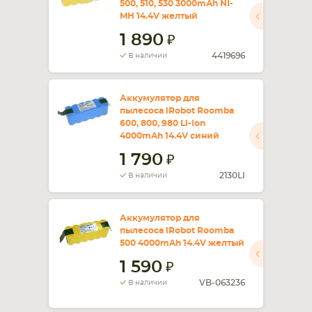
500, 510, 530 3000mAh NI-
MH 14.4V желтый
СМАРТФОНА
КОМПЛЕКТУЮЩИЕ
1 890
4419696
В наличии
Аккумулятор для
пылесоса iRobot Roomba
600, 800, 980 Li-ion
4000mAh 14.4V синий
1 790
2130LI
В наличии
Аккумулятор для
пылесоса iRobot Roomba
500 4000mAh 14.4V желтый
1 590
VB-063236
В наличии