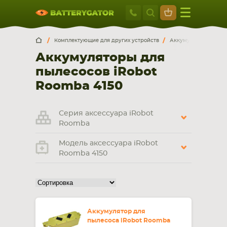
Москва
+7 495 414 2
Искатор по
артикулу
, запчасти или модели ноутбука,
Москва
Санкт-Петербург
Комплектующие для других устройств
Аккумуляторы для п
смартфона, планшета
Аккумуляторы для
г. Москва, ул. Ткацкая, 5с3 (м. Семеновская)
пылесосов iRobot
5 мин. ходьбы от ст.м. “Семеновская”
+7 495 414 28 59
Roomba 4150
Обратный звонок
Серия аксессуара iRobot
Roomba
Пн-Вс:
Модель аксессуара iRobot
9:00-21:00
Roomba 4150
НОУТБУКА
ПЛАНШЕТА
Аккумулятор для
пылесоса iRobot Roomba