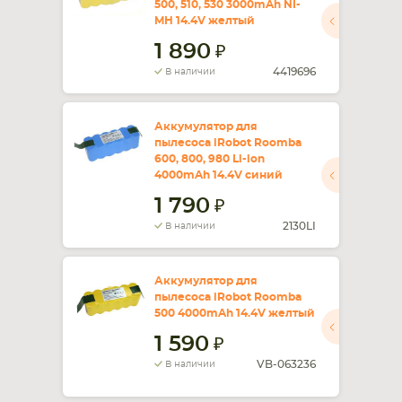
500, 510, 530 3000mAh NI-
MH 14.4V желтый
СМАРТФОНА
КОМПЛЕКТУЮЩИЕ
1 890
4419696
В наличии
Аккумулятор для
пылесоса iRobot Roomba
600, 800, 980 Li-ion
4000mAh 14.4V синий
1 790
2130LI
В наличии
Аккумулятор для
пылесоса iRobot Roomba
500 4000mAh 14.4V желтый
1 590
VB-063236
В наличии