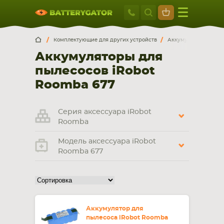
Москва
+7 495 414 2
Искатор по
артикулу
, запчасти или модели ноутбука,
Москва
Санкт-Петербург
Комплектующие для других устройств
Аккумуляторы для п
смартфона, планшета
Аккумуляторы для
г. Москва, ул. Ткацкая, 5с3 (м. Семеновская)
пылесосов iRobot
5 мин. ходьбы от ст.м. “Семеновская”
+7 495 414 28 59
Roomba 677
Обратный звонок
Серия аксессуара iRobot
Roomba
Пн-Вс:
Модель аксессуара iRobot
9:00-21:00
Roomba 677
НОУТБУКА
ПЛАНШЕТА
Аккумулятор для
пылесоса iRobot Roomba