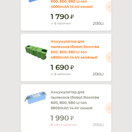
600, 800, 980 Li-ion
4000mAh 14.4V синий
СМАРТФОНА
КОМПЛЕКТУЮЩИЕ
1 790
2130LI
В наличии
Аккумулятор для
пылесоса iRobot Roomba
600, 800, 980 Li-ion
4800mAh 14.4V зеленый
1 690
2130LI
В наличии
Аккумулятор для
пылесоса iRobot Roomba
600, 800, 980 Li-ion
5800mAh 14.4V синий
1 990
2130LI
Нет в наличии