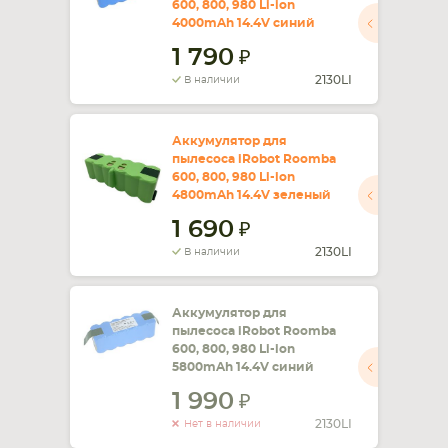
600, 800, 980 Li-ion
4000mAh 14.4V синий
СМАРТФОНА
КОМПЛЕКТУЮЩИЕ
1 790
2130LI
В наличии
Аккумулятор для
пылесоса iRobot Roomba
600, 800, 980 Li-ion
4800mAh 14.4V зеленый
1 690
2130LI
В наличии
Аккумулятор для
пылесоса iRobot Roomba
600, 800, 980 Li-ion
5800mAh 14.4V синий
1 990
2130LI
Нет в наличии