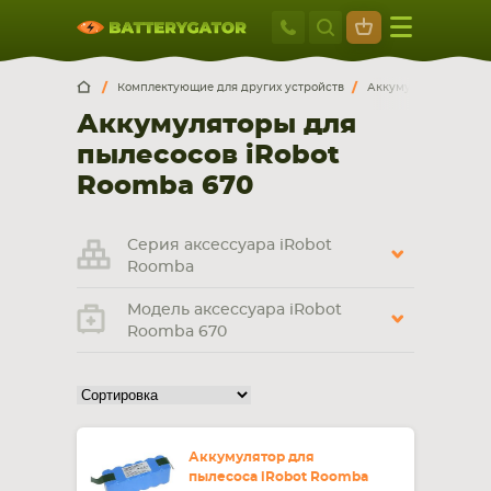
Москва
+7 495 414 2
Искатор по
артикулу
, запчасти или модели ноутбука,
Москва
Санкт-Петербург
Комплектующие для других устройств
Аккумуляторы для п
смартфона, планшета
Аккумуляторы для
г. Москва, ул. Ткацкая, 5с3 (м. Семеновская)
пылесосов iRobot
5 мин. ходьбы от ст.м. “Семеновская”
+7 495 414 28 59
Roomba 670
Обратный звонок
Серия аксессуара iRobot
Roomba
Пн-Вс:
Модель аксессуара iRobot
9:00-21:00
Roomba 670
НОУТБУКА
ПЛАНШЕТА
Аккумулятор для
пылесоса iRobot Roomba