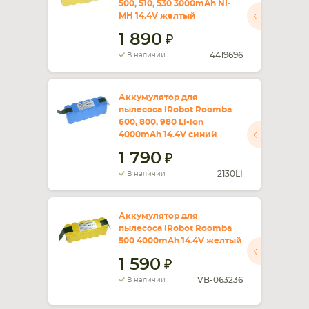
500, 510, 530 3000mAh NI-
MH 14.4V желтый
СМАРТФОНА
КОМПЛЕКТУЮЩИЕ
1 890
4419696
В наличии
Аккумулятор для
пылесоса iRobot Roomba
600, 800, 980 Li-ion
4000mAh 14.4V синий
1 790
2130LI
В наличии
Аккумулятор для
пылесоса iRobot Roomba
500 4000mAh 14.4V желтый
1 590
VB-063236
В наличии