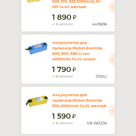
500, 510, 530 3000mAh NI-
MH 14.4V желтый
СМАРТФОНА
КОМПЛЕКТУЮЩИЕ
1 890
4419696
В наличии
Аккумулятор для
пылесоса iRobot Roomba
600, 800, 980 Li-ion
4000mAh 14.4V синий
1 790
2130LI
В наличии
Аккумулятор для
пылесоса iRobot Roomba
500 4000mAh 14.4V желтый
1 590
VB-063236
В наличии