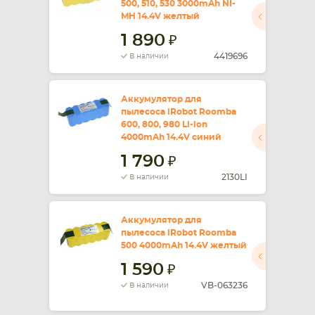
500, 510, 530 3000mAh NI-
MH 14.4V желтый
СМАРТФОНА
КОМПЛЕКТУЮЩИЕ
1 890
4419696
В наличии
Аккумулятор для
пылесоса iRobot Roomba
600, 800, 980 Li-ion
4000mAh 14.4V синий
1 790
2130LI
В наличии
Аккумулятор для
пылесоса iRobot Roomba
500 4000mAh 14.4V желтый
1 590
VB-063236
В наличии