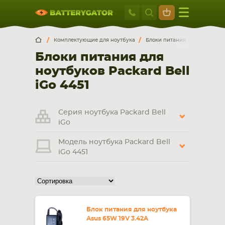
Москва
+7 495 414 2
Искатор по
артикулу
, запчасти или модели ноутбука,
Москва
Санкт-Петербург
Комплектующие для ноутбука
Блоки питания для ноутбуко
смартфона, планшета
Блоки питания для
г. Москва, ул. Ткацкая, 5с3 (м. Семеновская)
ноутбуков Packard Bell
5 мин. ходьбы от ст.м. “Семеновская”
+7 495 414 28 59
iGo 4451
Обратный звонок
Серия ноутбука Packard Bell
iGo
Пн-Вс:
Модель ноутбука Packard Bell
9:00-21:00
iGo 4451
НОУТБУКА
ПЛАНШЕТА
Блок питания для ноутбука
Asus 65W 19V 3.42A