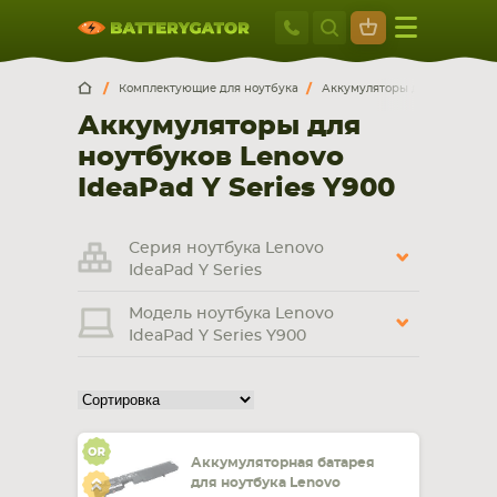
Москва
+7 495 414 2
Искатор по
артикулу
, запчасти или модели ноутбука,
Москва
Санкт-Петербург
Комплектующие для ноутбука
Аккумуляторы для ноутбуков
смартфона, планшета
Аккумуляторы для
г. Москва, ул. Ткацкая, 5с3 (м. Семеновская)
ноутбуков Lenovo
5 мин. ходьбы от ст.м. “Семеновская”
+7 495 414 28 59
IdeaPad Y Series Y900
Обратный звонок
Серия ноутбука Lenovo
IdeaPad Y Series
Пн-Вс:
Модель ноутбука Lenovo
9:00-21:00
IdeaPad Y Series Y900
НОУТБУКА
ПЛАНШЕТА
Аккумуляторная батарея
для ноутбука Lenovo