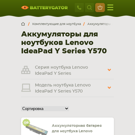
Москва
+7 495 414 2
Искатор по
артикулу
, запчасти или модели ноутбука,
Москва
Санкт-Петербург
Комплектующие для ноутбука
Аккумуляторы для ноутбуков
смартфона, планшета
Аккумуляторы для
г. Москва, ул. Ткацкая, 5с3 (м. Семеновская)
ноутбуков Lenovo
5 мин. ходьбы от ст.м. “Семеновская”
+7 495 414 28 59
IdeaPad Y Series Y570
Обратный звонок
Серия ноутбука Lenovo
IdeaPad Y Series
Пн-Вс:
Модель ноутбука Lenovo
9:00-21:00
IdeaPad Y Series Y570
НОУТБУКА
ПЛАНШЕТА
Аккумуляторная батарея
для ноутбука Lenovo