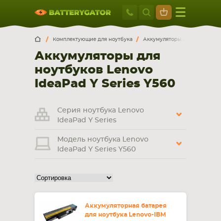
Москва
+7 495 414 2
Искатор по
артикулу
, запчасти или модели ноутбука,
Москва
Санкт-Петербург
Комплектующие для ноутбука
Аккумуляторы для ноутбуков
смартфона, планшета
Аккумуляторы для
г. Москва, ул. Ткацкая, 5с3 (м. Семеновская)
ноутбуков Lenovo
5 мин. ходьбы от ст.м. “Семеновская”
+7 495 414 28 59
IdeaPad Y Series Y560
Обратный звонок
Серия ноутбука Lenovo
IdeaPad Y Series
Пн-Вс:
Модель ноутбука Lenovo
9:00-21:00
IdeaPad Y Series Y560
НОУТБУКА
ПЛАНШЕТА
Аккумуляторная батарея
для ноутбука Lenovo-IBM