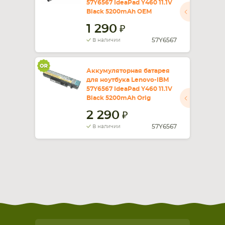
57Y6567 IdeaPad Y460 11.1V
Black 5200mAh OEM
СМАРТФОНА
КОМПЛЕКТУЮЩИЕ
1 290
57Y6567
В наличии
Аккумуляторная батарея
для ноутбука Lenovo-IBM
57Y6567 IdeaPad Y460 11.1V
Black 5200mAh Orig
2 290
57Y6567
В наличии