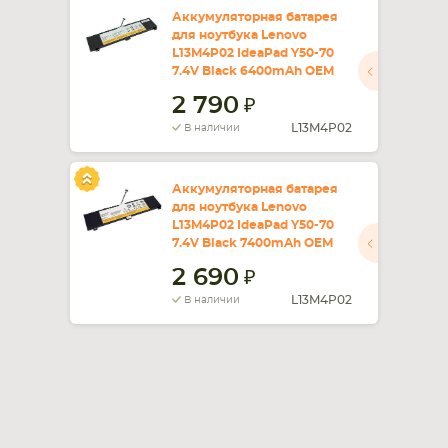
Аккумуляторная батарея
для ноутбука Lenovo
СМАРТФОНА
КОМПЛЕКТУЮЩИЕ
L13M4P02 IdeaPad Y50-70
7.4V Black 6400mAh OEM
2 790
L13M4P02
В наличии
Аккумуляторная батарея
для ноутбука Lenovo
L13M4P02 IdeaPad Y50-70
7.4V Black 7400mAh OEM
2 690
L13M4P02
В наличии