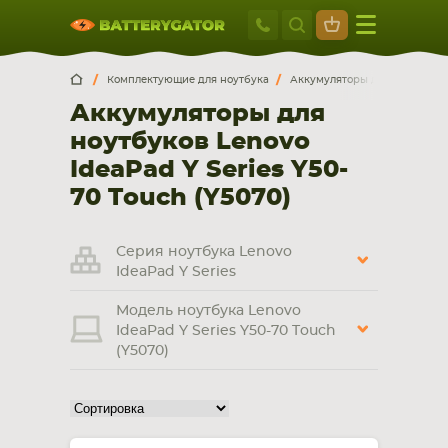
Москва
+7 495 414 2
Искатор по
артикулу
, запчасти или модели ноутбука,
Москва
Санкт-Петербург
Комплектующие для ноутбука
Аккумуляторы для ноутбуков
смартфона, планшета
Аккумуляторы для
г. Москва, ул. Ткацкая, 5с3 (м. Семеновская)
ноутбуков Lenovo
5 мин. ходьбы от ст.м. “Семеновская”
+7 495 414 28 59
IdeaPad Y Series Y50-
70 Touch (Y5070)
Обратный звонок
Серия ноутбука Lenovo
Пн-Вс:
IdeaPad Y Series
9:00-21:00
Модель ноутбука Lenovo
НОУТБУКА
ПЛАНШЕТА
IdeaPad Y Series Y50-70 Touch
(Y5070)