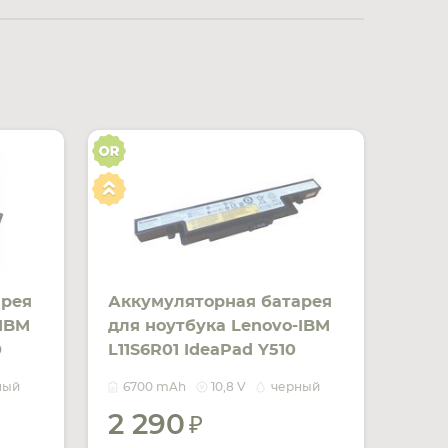
арея
Аккумуляторная батарея
-IBM
для ноутбука Lenovo-IBM
0
L11S6R01 IdeaPad Y510
Orig
10.8V Black 6700mAh Orig
ный
6700 mAh
10,8 V
черный
2 290
ИТЬ
УВЕДОМИТЬ