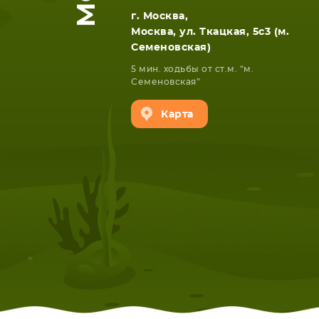
г. Москва,
Москва, ул. Ткацкая, 5с3 (м.
Семеновская)
5 мин. ходьбы от ст.м. “м.
Семеновская”
Карта
НОУТБУКА
ПЛАНШ