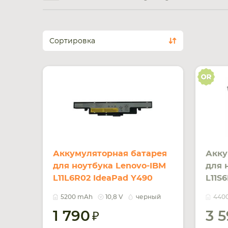
Сортировка
Аккумуляторная батарея
Акку
для ноутбука Lenovo-IBM
для 
L11L6R02 IdeaPad Y490
L11S
10.8V Black 5200mAh OEM
10.8
5200 mAh
10,8 V
черный
440
1 790
3 