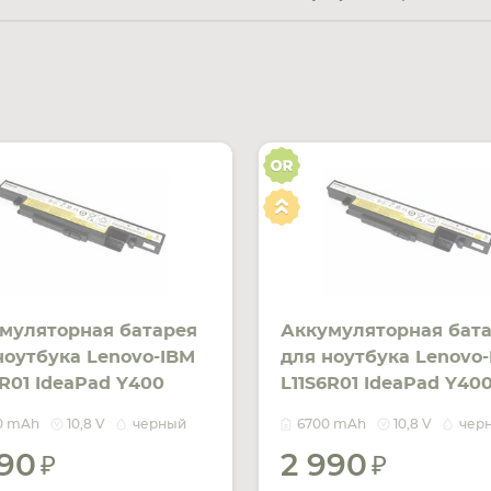
муляторная батарея
Аккумуляторная бат
ноутбука Lenovo-IBM
для ноутбука Lenovo
6R01 IdeaPad Y400
L11S6R01 IdeaPad Y40
V Black 4400mAh Orig
10.8V Black 6700mAh 
0 mAh
10,8 V
черный
6700 mAh
10,8 V
чер
590
2 990
УВЕДОМИТЬ
УВЕДОМ