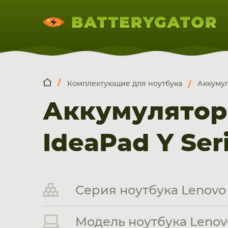
Комплектующие для ноутбука
Аккумул
КОМПЛЕКТ
Искатор по
артикулу
, запчасти или модели ноут
Аккумулятор
НОУТБУКА
ПЛАНШЕТА
СМАРТФОН
IdeaPad Y Ser
Серия ноутбука Lenovo 
Модель ноутбука Lenovo