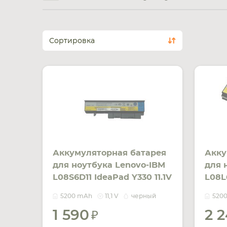
Сортировка
Аккумуляторная батарея
Акку
для ноутбука Lenovo-IBM
для 
L08S6D11 IdeaPad Y330 11.1V
L08L6
Black 5200mAh OEM
Blac
5200 mAh
11,1 V
черный
520
1 590
2 
УВЕДОМИТЬ