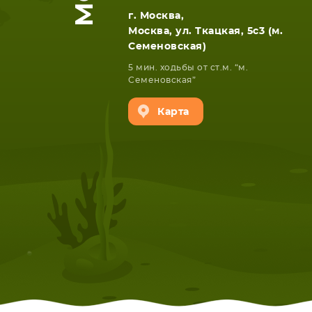
г. Москва,
Москва, ул. Ткацкая, 5с3 (м.
Семеновская)
5 мин. ходьбы от ст.м. “м.
Семеновская”
Карта
НОУТБУКА
ПЛАНШ