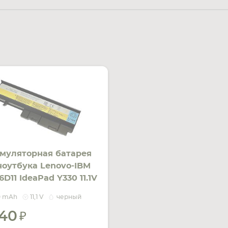
муляторная батарея
ноутбука Lenovo-IBM
D11 IdeaPad Y330 11.1V
k 5200mAh OEM
0 mAh
11,1 V
черный
240
УВЕДОМИТЬ