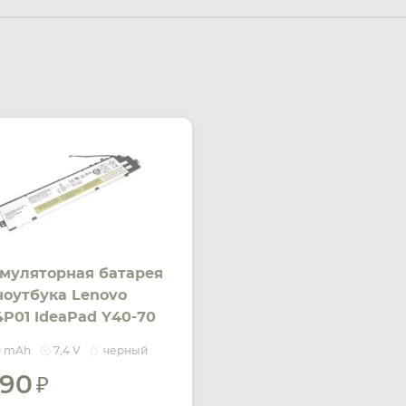
муляторная батарея
ноутбука Lenovo
4P01 IdeaPad Y40-70
 Black 6600mAh Orig
0 mAh
7,4 V
черный
090
УВЕДОМИТЬ