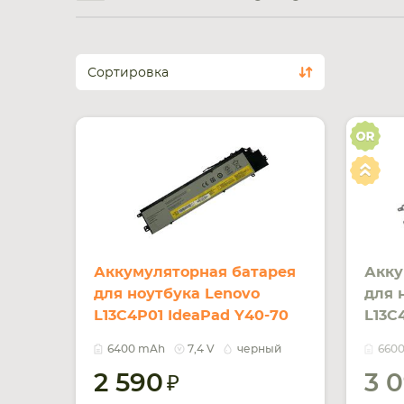
Сортировка
Аккумуляторная батарея
Акку
для ноутбука Lenovo
для 
L13C4P01 IdeaPad Y40-70
L13C
7.4V Black 6400mAh OEM
7.4V
6400 mAh
7,4 V
черный
660
2 590
3 