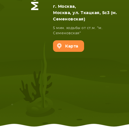
г. Москва,
Москва, ул. Ткацкая, 5с3 (м.
Семеновская)
5 мин. ходьбы от ст.м. “м.
Семеновская”
Карта
НОУТБУКА
ПЛАНШ