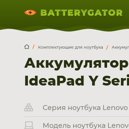
Комплектующие для ноутбука
Аккумул
КОМПЛЕКТ
Искатор по
артикулу
, запчасти или модели ноут
Аккумулятор
НОУТБУКА
ПЛАНШЕТА
СМАРТФОН
IdeaPad Y Ser
Серия ноутбука Lenovo 
Модель ноутбука Lenovo 