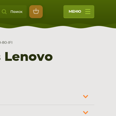
МЕНЮ
Поиск
-80-IFI
 Lenovo
9